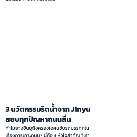
3 นวัตกรรมรีดน้ำจาก Jinyu 
สยบทุกปัญหาถนนลื่น
ทำไมยางจินยูถึงครองใจคนขับรถบรรทุกใน
เรื่องการเกาะถนน? นี่คือ 3 หัวใจสำคัญที่เรา