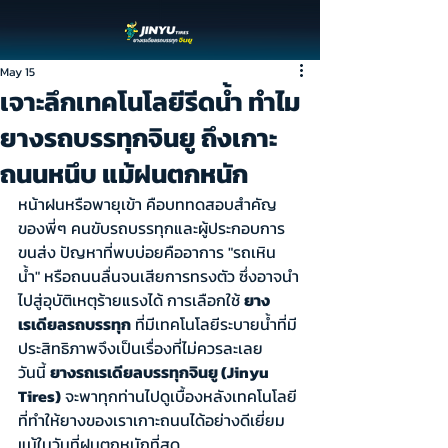
May 15
เจาะลึกเทคโนโลยีรีดน้ำ ทำไม
ยางรถบรรทุกจินยู ถึงเกาะ
ถนนหนึบ แม้ฝนตกหนัก
หน้าฝนหรือพายุเข้า คือบททดสอบสำคัญ
ของพี่ๆ คนขับรถบรรทุกและผู้ประกอบการ
ขนส่ง ปัญหาที่พบบ่อยคืออาการ "รถเหิน
น้ำ" หรือถนนลื่นจนเสียการทรงตัว ซึ่งอาจนำ
ไปสู่อุบัติเหตุร้ายแรงได้ การเลือกใช้ 
ยาง
เรเดียลรถบรรทุก
 ที่มีเทคโนโลยีระบายน้ำที่มี
ประสิทธิภาพจึงเป็นเรื่องที่ไม่ควรละเลย
วันนี้ 
ยางรถเรเดียลบรรทุกจินยู (Jinyu 
Tires)
 จะพาทุกท่านไปดูเบื้องหลังเทคโนโลยี
ที่ทำให้ยางของเราเกาะถนนได้อย่างดีเยี่ยม 
แม้ในวันที่ฝนตกหนักที่สุด