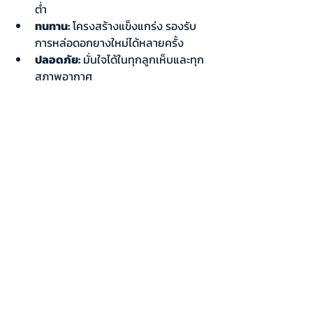
ต่ำ
ทนทาน:
 โครงสร้างแข็งแกร่ง รองรับ
การหล่อดอกยางใหม่ได้หลายครั้ง
ปลอดภัย:
 มั่นใจได้ในทุกลูกเห็บและทุก
สภาพอากาศ
การเลือกยางรถบรรทุกที่เกาะถนนดีในขณะ
ฝนตก ไม่ใช่แค่เรื่องของสมรรถนะ แต่คือเรื่อง
ของความปลอดภัยและต้นทุนในการทำธุรกิจ 
หากคุณกำลังมองหายางรถบรรทุกคุณภาพ
สูงที่ไว้ใจได้ในทุกเส้นทาง 
Jinyu 
Tires
 พร้อมเป็นคำตอบที่ดีที่สุดให้กับคุณ
Recent Posts
See All