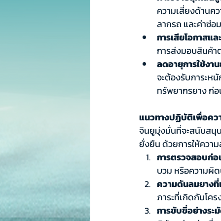
ความเสี่ยงด้านคว
ลากรถ และค่าซ่อม
การเสียโอกาสและ
การส่งมอบสินค้าต
ลดอายุการใช้งาน
จะต้องรับภาระหนัก
ทรัพยากรยาง ก่อ
แนวทางปฏิบัติเพื่อคว
จินยูมุ่งมั่นที่จะสนับ
ยั่งยืน ด้วยการให้ความ
การตรวจสอบก่อน
บวม หรือความผิดป
ความดันลมยางที่
ภาระที่เกิดกับโค
การขับขี่อย่างระมั