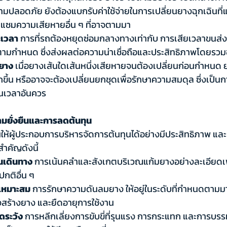
ามปลอดภัย ยังต้องแบกรับค่าใช้จ่ายในการเปลี่ยนยางฉุกเฉินที่
แซมความเสียหายอื่น ๆ ที่อาจตามมา
เวลา 
การที่รถต้องหยุดซ่อมกลางทางเท่ากับ การเสียเวลาขนส่
ามกำหนด ซึ่งส่งผลต่อความน่าเชื่อถือและประสิทธิภาพโดยรวม
ยาง 
เมื่อยางเส้นใดเส้นหนึ่งเสียหายจนต้องเปลี่ยนก่อนกำหนด ยา
ขึ้น หรืออาจจะต้องเปลี่ยนยกชุดเพื่อรักษาความสมดุล ซึ่งเป็นกา
นเวลาอันควร
ามยั่งยืนและการลดต้นทุน
สนุนให้ผู้ประกอบการบริหารจัดการต้นทุนได้อย่างมีประสิทธิภาพ แล
สำคัญดังนี้
เดินทาง
 การเน้นคลำและสังเกตบริเวณแก้มยางอย่างละเอียดเ
กติอื่น ๆ
เหมาะสม 
การรักษาความดันลมยาง ให้อยู่ในระดับที่กำหนดตาม
รงสร้างยาง และยืดอายุการใช้งาน
ดระวัง 
การหลีกเลี่ยงการขับขี่ที่รุนแรง การกระแทก และการบรรท