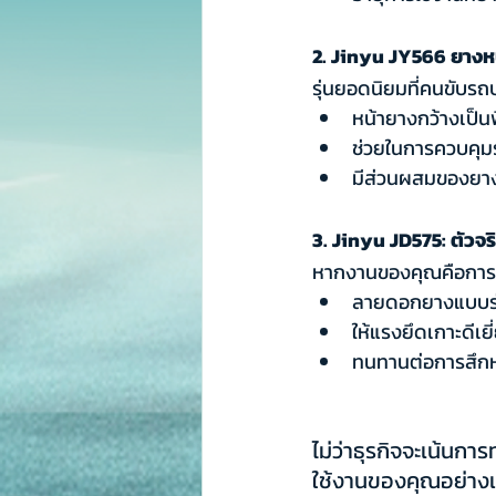
2. Jinyu JY566 ยางหน้
รุ่นยอดนิยมที่คนขับร
หน้ายางกว้างเป็น
ช่วยในการควบคุมร
มีส่วนผสมของยางส
3. Jinyu JD575: ตัวจริ
หากงานของคุณคือการ
ลายดอกยางแบบร่
ให้แรงยึดเกาะดีเ
ทนทานต่อการสึกหร
ไม่ว่าธุรกิจจะเน้นก
ใช้งานของคุณอย่างแน