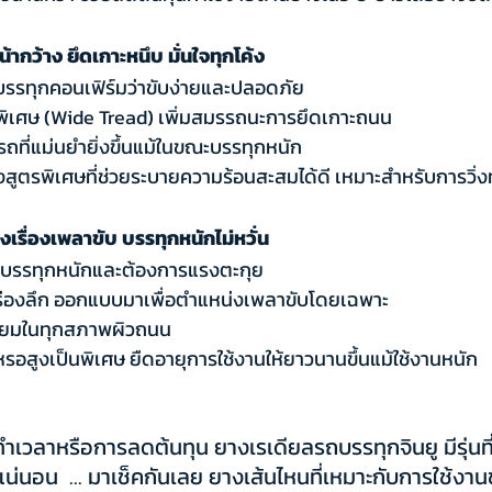
ากว้าง ยึดเกาะหนึบ มั่นใจทุกโค้ง
ถบรรทุกคอนเฟิร์มว่าขับง่ายและปลอดภัย
พิเศษ (Wide Tread) เพิ่มสมรรถนะการยึดเกาะถนน
ถที่แม่นยำยิ่งขึ้นแม้ในขณะบรรทุกหนัก
ูตรพิเศษที่ช่วยระบายความร้อนสะสมได้ดี เหมาะสำหรับการวิ่
งเรื่องเพลาขับ บรรทุกหนักไม่หวั่น
บรรทุกหนักและต้องการแรงตะกุย
องลึก ออกแบบมาเพื่อตำแหน่งเพลาขับโดยเฉพาะ
ยี่ยมในทุกสภาพผิวถนน
อสูงเป็นพิเศษ ยืดอายุการใช้งานให้ยาวนานขึ้นแม้ใช้งานหนัก
ารทำเวลาหรือการลดต้นทุน ยางเรเดียลรถบรรทุกจินยู มีรุ่น
่นอน  ... มาเช็คกันเลย ยางเส้นไหนที่เหมาะกับการใช้ง