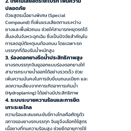
2. เทคโนโลยีลดระยะเบรก เพิ่มความ
ปลอดภัย
ด้วยสูตรเนื้อยางพิเศษ (Special 
Compound) ที่เพิ่มแรงเสียดทานระหว่าง
ยางและพื้นผิวถนน ช่วยให้สามารถหยุดรถได้
สั้นลงในจังหวะฉุกเฉิน ซึ่งเป็นปัจจัยสำคัญใน
การลดอุบัติเหตุบนท้องถนน โดยเฉพาะรถ
บรรทุกที่ต้องรับน้ำหนักสูง
3. ร่องดอกยางรีดน้ำประสิทธิภาพสูง
ยางรถบรรทุกจินยูออกแบบร่องดอกยางให้
สามารถระบายน้ำออกได้อย่างรวดเร็ว ช่วย
เพิ่มความมั่นคงในการขับขี่บนถนนเปียก และ
ลดความเสี่ยงจากการเกิดอาการเหินน้ำ 
(Hydroplaning) ได้อย่างมีประสิทธิภาพ
4. ระบบระบายความร้อนและการยึด
เกาะระยะไกล
ความร้อนสะสมขณะขับขี่ทางไกลคือศัตรูตัว
ฉกาจของยางรถบรรทุก จินยูจึงเลือกใช้สูตร
เนื้อยางที่ทนความร้อนสูง ช่วยยืดอายุการใช้