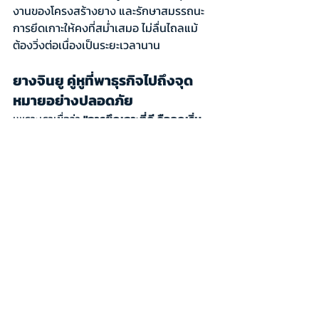
งานของโครงสร้างยาง และรักษาสมรรถนะ
การยึดเกาะให้คงที่สม่ำเสมอ ไม่ลื่นไถลแม้
ต้องวิ่งต่อเนื่องเป็นระยะเวลานาน
ยางจินยู คู่หูที่พาธุรกิจไปถึงจุด
หมายอย่างปลอดภัย
เพราะเราเชื่อว่า 
"การยึดเกาะที่ดี คือจุดเริ่ม
ต้นของความสำเร็จในทุกเส้นทาง"
 การเลือก
ใช้ยางรถบรรทุกที่มีคุณภาพอย่างจินยู ไม่
เพียงแต่ช่วยเพิ่มความปลอดภัยให้กับ
พนักงานขับรถ แต่ยังช่วยลดต้นทุนแฝงจาก
การอุบัติเหตุ และเพิ่มความเชื่อมั่นให้กับการ
ขนส่งสินค้าของธุรกิจ
Recent Posts
See All