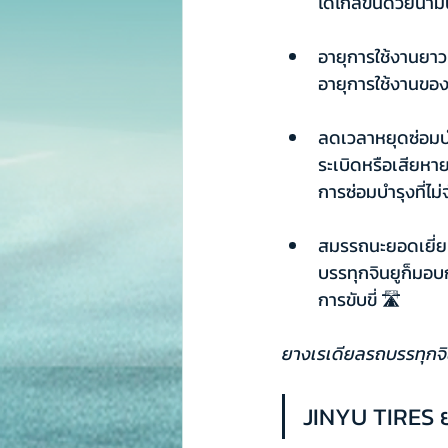
ได้ไกลขึ้นด้วยน้ำม
อายุการใช้งานยาว
อายุการใช้งานของ
ลดเวลาหยุดซ่อมบ
ระเบิดหรือเสียหาย
การซ่อมบำรุงที่ไม่
สมรรถนะยอดเยี่ย
บรรทุกจินยูก็มอบ
การขับขี่ 🛣️
ยางเรเดียลรถบรรทุกจินย
JINYU TIRES 